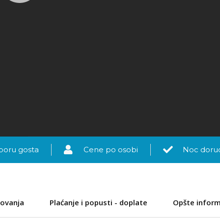
boru gosta
Cene po osobi
Noc doruc
ovanja
Plaćanje i popusti - doplate
Opšte inform