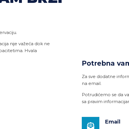
ervaciju.
cija nije važeća dok ne
pacitetima. Hvala
Potrebna va
Za sve dodatne informa
na email.
Potrudićemo se da v
sa pravim informacij
Email