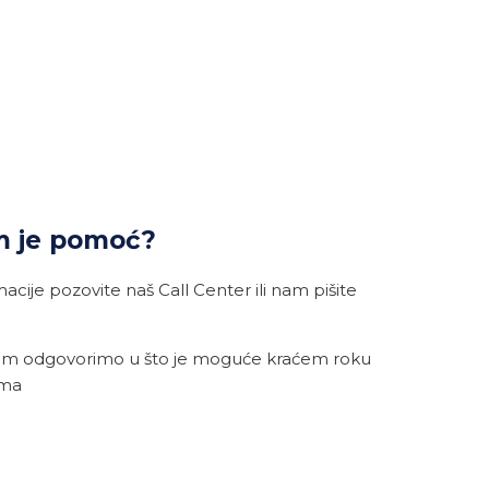
m je pomoć?
cije pozovite naš Call Center ili nam pišite
am odgovorimo u što je moguće kraćem roku
ama