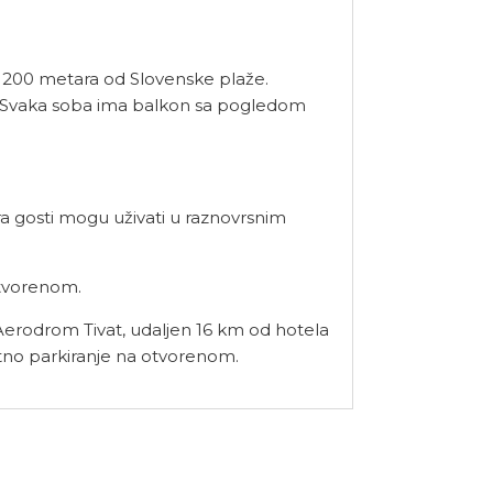
na 200 metara od Slovenske plaže.
Fi. Svaka soba ima balkon sa pogledom
a gosti mogu uživati u raznovrsnim
atvorenom.
Aerodrom Tivat, udaljen 16 km od hotela
latno parkiranje na otvorenom.