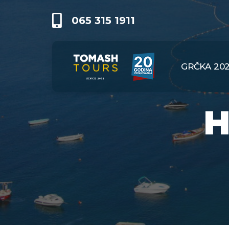
065 315 1911
GRČKA 20
H