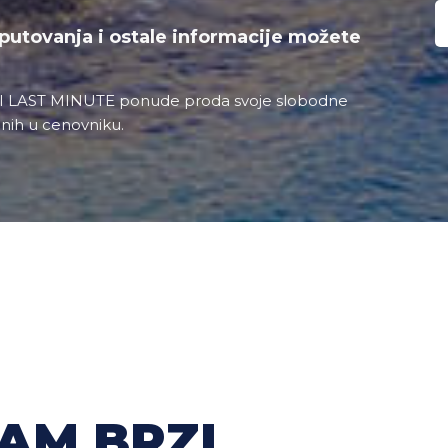
putovanja i ostale informacije možete
 I LAST MINUTE ponude proda svoje slobodne
nih u cenovniku.
AM BRZI