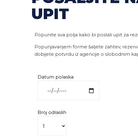
UPIT
Popunite sva polja kako bi poslali upit za rez
Popunjavanjem forme šaljete zahtev, rezerva
dobijete potvrdu iz agencije o slobodnim ka
Datum polaska
Broj odraslih