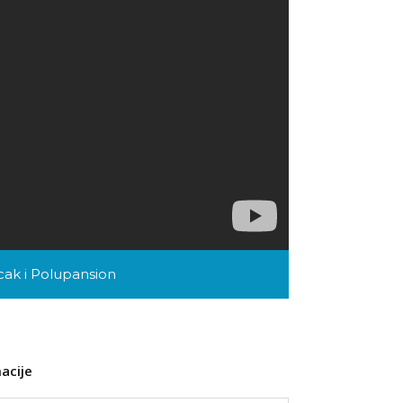
ak i Polupansion
acije