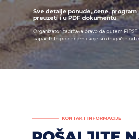
Sve detalje ponude, cene, program 
preuzeti i u PDF dokumentu
Organizator zadržava pravo da putem FIRST
kapacitete po cenama koje su drugačije od o
KONTAKT INFORMACIJE
POŠALJITE N