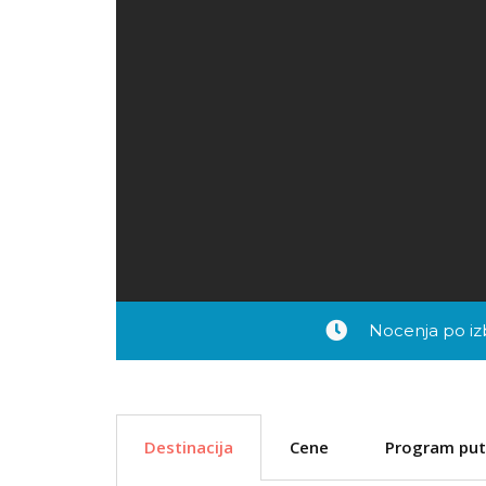
Nocenja po iz
Destinacija
Cene
Program put