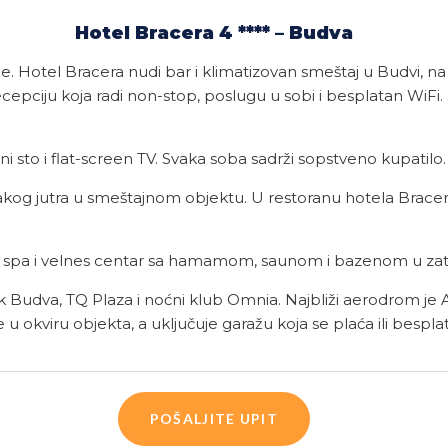
Hotel Bracera 4 **** – Budva
e. Hotel Bracera nudi bar i klimatizovan smeštaj u Budvi, 
recepciju koja radi non-stop, poslugu u sobi i besplatan Wi
 sto i flat-screen TV. Svaka soba sadrži sopstveno kupatilo.
vakog jutra u smeštajnom objektu. U restoranu hotela Bracer
je spa i velnes centar sa hamamom, saunom i bazenom u z
 Budva, TQ Plaza i noćni klub Omnia. Najbliži aerodrom je 
e u okviru objekta, a uključuje garažu koja se plaća ili besp
POŠALJITE UPIT