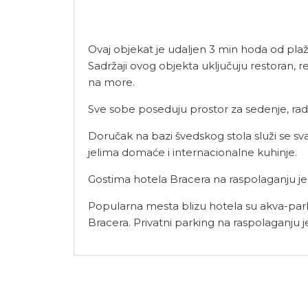
Ovaj objekat je udaljen 3 min hoda od plaž
Sadržaji ovog objekta uključuju restoran, 
na more.
Sve sobe poseduju prostor za sedenje, radni
Doručak na bazi švedskog stola služi se s
jelima domaće i internacionalne kuhinje.
Gostima hotela Bracera na raspolaganju 
Popularna mesta blizu hotela su akva-park
Bracera. Privatni parking na raspolaganju j