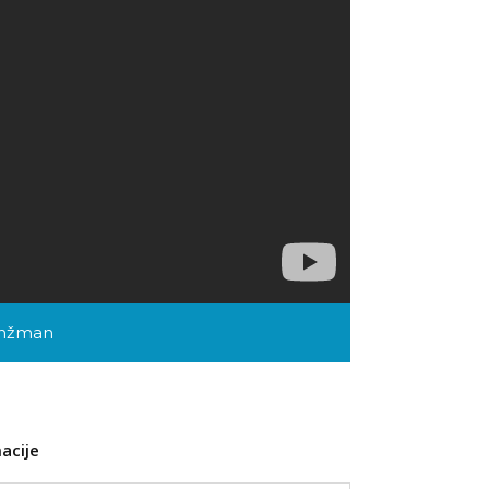
anžman
acije