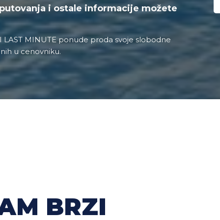
putovanja i ostale informacije možete
 I LAST MINUTE ponude proda svoje slobodne
nih u cenovniku.
AM BRZI