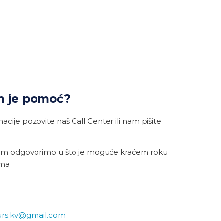
m je pomoć?
cije pozovite naš Call Center ili nam pišite
am odgovorimo u što je moguće kraćem roku
ama
urs.kv@gmail.com