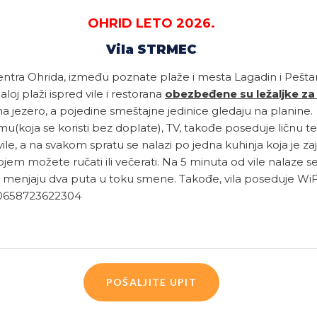
OHRID LETO 2026.
Vila STRMEC
ntra Ohrida, između poznate plaže i mesta Lagadin i Pešta
loj plaži ispred vile i restorana
obezbeđene su ležaljke za
jezero, a pojedine smeštajne jedinice gledaju na planine.
mu(koja se koristi bez doplate), TV, takođe poseduje ličnu t
e, a na svakom spratu se nalazi po jedna kuhinja koja je za
kojem možete ručati ili večerati. Na 5 minuta od vile nalaze 
 se menjaju dva puta u toku smene. Takođe, vila poseduje WiF
80658723622304
POŠALJITE UPIT