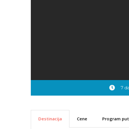
7 da
Destinacija
Cene
Program put