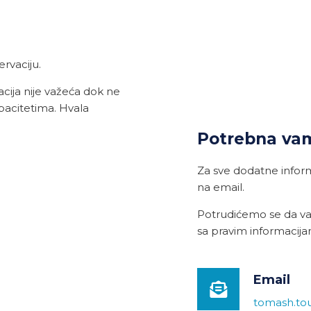
ervaciju.
cija nije važeća dok ne
pacitetima. Hvala
Potrebna va
Za sve dodatne informa
na email.
Potrudićemo se da v
sa pravim informacij
Email
tomash.to