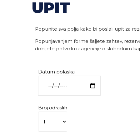
UPIT
Popunite sva polja kako bi poslali upit za rez
Popunjavanjem forme šaljete zahtev, rezerva
dobijete potvrdu iz agencije o slobodnim ka
Datum polaska
Broj odraslih