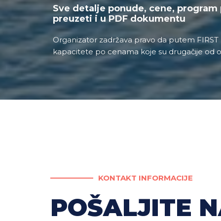
Sve detalje ponude, cene, program 
preuzeti i u PDF dokumentu
Organizator zadržava pravo da putem FIRST
kapacitete po cenama koje su drugačije od o
KONTAKT INFORMACIJE
POŠALJITE N