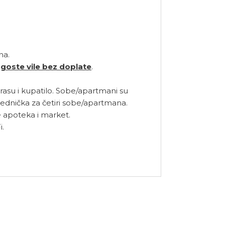
na.
 goste vile bez doplate
.
erasu i kupatilo. Sobe/apartmani su
jednička za četiri sobe/apartmana.
se apoteka i market.
i.