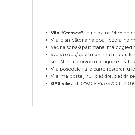
Vila “Strmec”
se nalazi na 9km od ce
Vila je smeštena na obali jezera, na ma
Većina soba/apartmana ima pogled na 
Svaka soba/apartman ima frižider, kli
smešteni na prvom i drugom spratu vil
Vila poseduje i a la carte restoran u 
Vila ima posteljinu i peškire, peškiri
GPS vile :
41.029309743767506, 20.