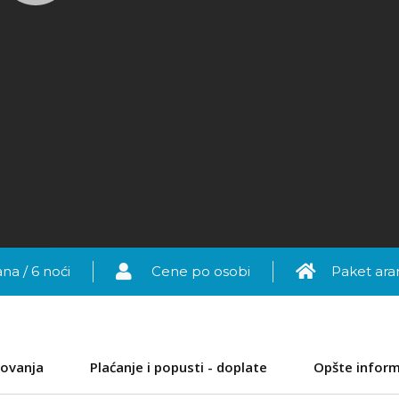
na / 6 noći
Cene po osobi
Paket ar
ovanja
Plaćanje i popusti - doplate
Opšte inform