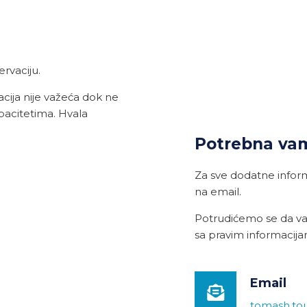
ervaciju.
cija nije važeća dok ne
pacitetima. Hvala
Potrebna va
Za sve dodatne informa
na email.
Potrudićemo se da v
sa pravim informacij
Email
tomash.to