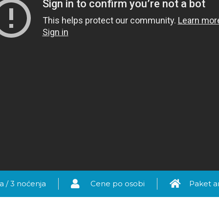
a / 3 noćenja
Cene po osobi
Paket 