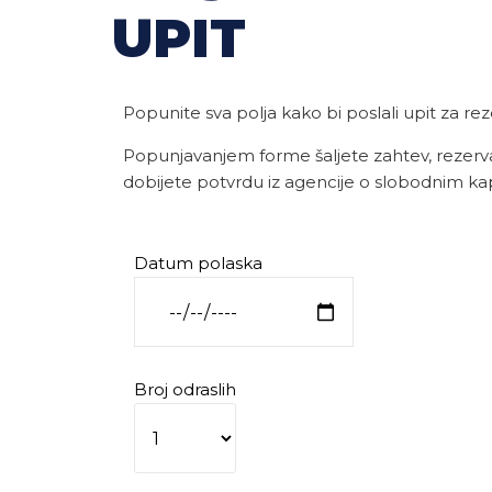
UPIT
Popunite sva polja kako bi poslali upit za rez
Popunjavanjem forme šaljete zahtev, rezerva
dobijete potvrdu iz agencije o slobodnim ka
Datum polaska
Broj odraslih