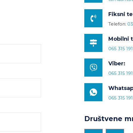
Fiksni te
Telefon:
03
Mobilni 
065 315 191
Viber:
065 315 191
Whatsap
065 315 191
Društvene mr