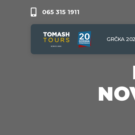
065 315 1911
GRČKA 20
NO