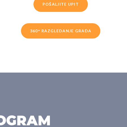
POŠALJITE UPIT
360° RAZGLEDANJE GRADA
ROGRAM