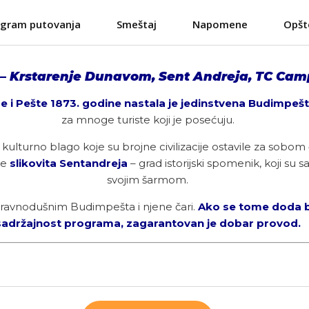
ogram putovanja
Smeštaj
Napomene
Opšt
 –
Krstarenje Dunavom, Sent Andreja, TC Cam
 i Pešte 1873. godine nastala je jedinstvena Budimpeš
za mnoge turiste koji je posećuju.
a i kulturno blago koje su brojne civilizacije ostavile za so
ne
slikovita Sentandreja
– grad istorijski spomenik, koji su sa
svojim šarmom.
 ravnodušnim Budimpešta i njene čari.
Ako se tome doda b
sadržajnost programa, zagarantovan je dobar provod.