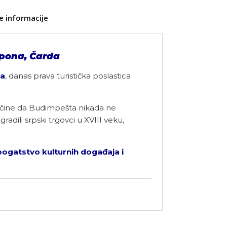
e informacije
pona, Čarda
ta
, danas prava turistička poslastica
bom čine da Budimpešta nikada ne
gradili srpski trgovci u XVIII veku,
ogatstvo kulturnih događaja i