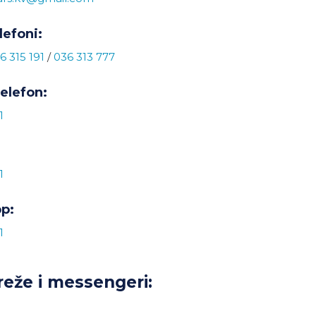
lefoni:
6 315 191
/
036 313 777
telefon:
1
1
p:
1
eže i messengeri: