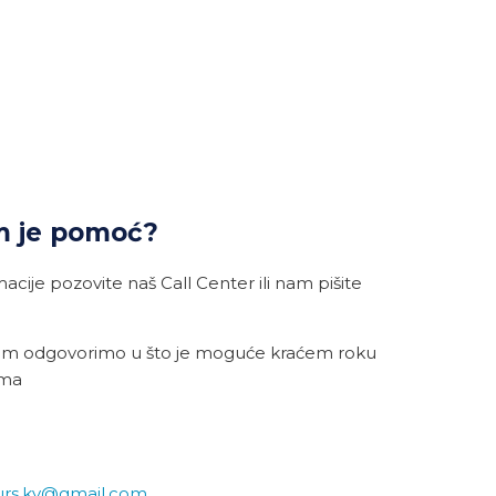
m je pomoć?
cije pozovite naš Call Center ili nam pišite
am odgovorimo u što je moguće kraćem roku
ama
urs.kv@gmail.com