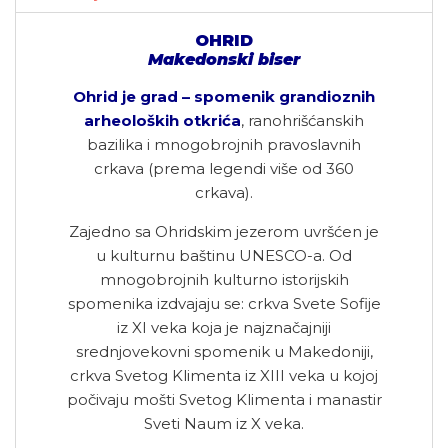
OHRID
Makedonski biser
Ohrid je grad – spomenik grandioznih
arheoloških otkrića
, ranohrišćanskih
bazilika i mnogobrojnih pravoslavnih
crkava (prema legendi više od 360
crkava).
Zajedno sa Ohridskim jezerom uvršćen je
u kulturnu baštinu UNESCO-a. Od
mnogobrojnih kulturno istorijskih
spomenika izdvajaju se: crkva Svete Sofije
iz XI veka koja je najznačajniji
srednjovekovni spomenik u Makedoniji,
crkva Svetog Klimenta iz XIII veka u kojoj
počivaju mošti Svetog Klimenta i manastir
Sveti Naum iz X veka.